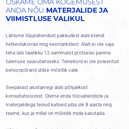
OSKAME OMA KOGEMUSEST
ANDA NÕU
MATERJALIDE JA
VIIMISTLUSE VALIKUL
Lähtume lõpplahendust pakkudest alati kliendi
hetkeolukorras ning eesmärkidest. Alati ei ole vaja
teha läbi täielikku
12-samm
u
list protsessi
parima
tulemuse saavutamiseks. Teinekord ei ole poleeritud
betoonpõrand üldse mõistlik valik.
Seepärast alustamegi alati põhjalikust
konsultatsioonist. Oleme enda töövahendiste ja
materjalidega teinud katseid juba üle 8 aasta ning
teame, kus ja millal on mõistlik mida kasutada.