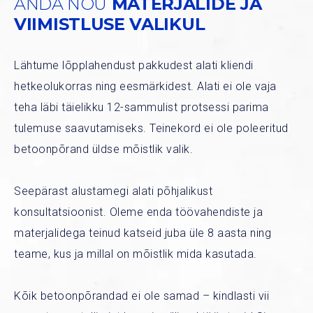
ANDA NÕU
MATERJALIDE JA
VIIMISTLUSE VALIKUL
Lähtume lõpplahendust pakkudest alati kliendi
hetkeolukorras ning eesmärkidest. Alati ei ole vaja
teha läbi täielikku
12-samm
u
list protsessi
parima
tulemuse saavutamiseks. Teinekord ei ole poleeritud
betoonpõrand üldse mõistlik valik.
Seepärast alustamegi alati põhjalikust
konsultatsioonist. Oleme enda töövahendiste ja
materjalidega teinud katseid juba üle 8 aasta ning
teame, kus ja millal on mõistlik mida kasutada.
Kõik betoonpõrandad ei ole samad – kindlasti vii