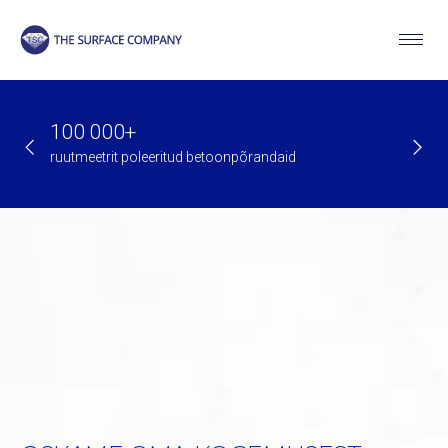
100 000+
kuni 
ruutmeetrit poleeritud betoonpõrandaid
garantii