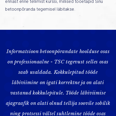
ennast enne tellimist kurssi, millised tööetapid Sinu
betoonpõranda tegemisel läbitakse.
Informatsioon betoonpõrandate hoolduse osas
on professionaalne - TSC tegevust selles osas
saab usaldada. Kokkulepitud tööde
läbiviimine on igati korrektne ja on alati
vastanud kokkulepitule. Tööde läbiviimise
ajagraafik on alati olnud tellija soovile sobilik
ning protsessi vältel suhtlemine tööde osas