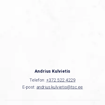
Andrius Kulvietis
Telefon:
+372 522 4229
E-post:
andrius.kulvietis@tsc.ee
The Surface Company OÜ
Address: Punane 56, Tallinn 13619
© 2014-2023 The surface company OÜ