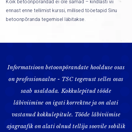
Kõik betoonpõrandad ei ole samad – kindlasti vii
ennast enne tellimist kurssi, millised tööetapid Sinu
betoonpõranda tegemisel läbitakse.
Informatsioon betoonpõrandate hoolduse osas
on professionaalne - TSC tegevust selles osas
saab usaldada. Kokkulepitud tööde
läbiviimine on igati korrektne ja on alati
vastanud kokkulepitule. Tööde läbiviimise
ajagraafik on alati olnud tellija soovile sobilik